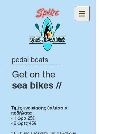
pedal boats
Get on the
sea bikes //
Τιμές ενοικίασης θαλάσσια
ποδήλατα
- 1 ώρα 25€
- 2 ώρες 45€ ​
* Οι τιμές ενδέχεται να αλλάξουν